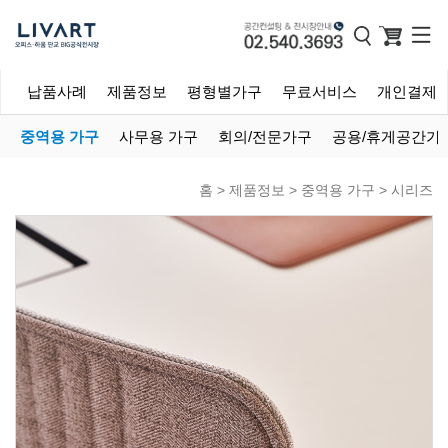
개
납품사례
제품정보
평형별가구
무료서비스
개인결제
중역용 가구
사무용 가구
회의/전문가구
공용/휴게공간가
홈 >
제품정보
>
중역용 가구
>
시리즈