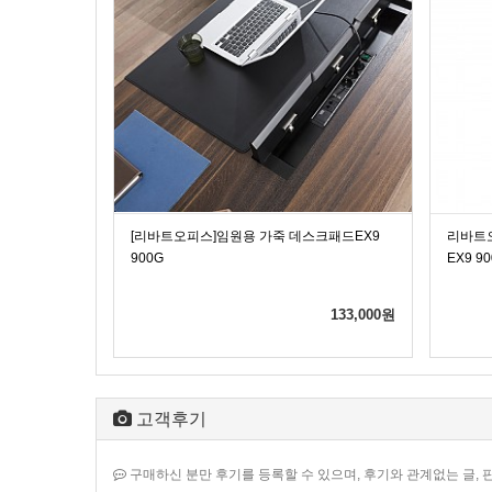
스 EX9
[리바트오피스]임원용 가죽 데스크패드EX9
리바트오
900G
EX9 9
558,000
원
133,000
원
고객후기
구매하신 분만 후기를 등록할 수 있으며, 후기와 관계없는 글, 판매