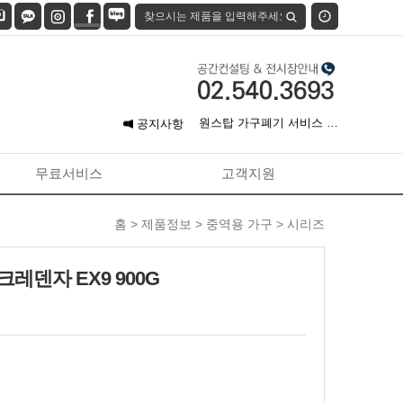
7월 신용카드 무이자 할부
안…
아이네오스,정부조달 등록
완…
원스탑 가구폐기 서비스 오
공지사항
픈…
[견적 신청] 무료 공간 컨…
무료서비스
고객지원
홈 >
제품정보
>
중역용 가구
>
시리즈
레덴자 EX9 900G