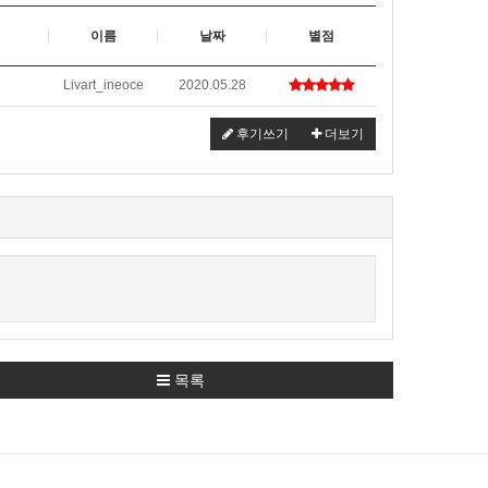
이름
날짜
별점
Livart_ineoce
2020.05.28
후기쓰기
더보기
목록