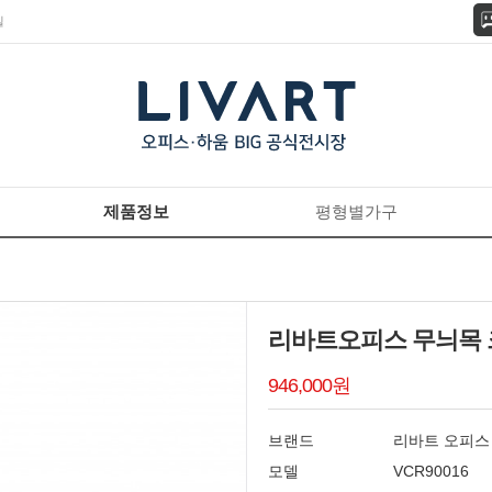
길
제품정보
평형별가구
리바트오피스 무늬목 크
946,000원
브랜드
리바트 오피스
모델
VCR90016