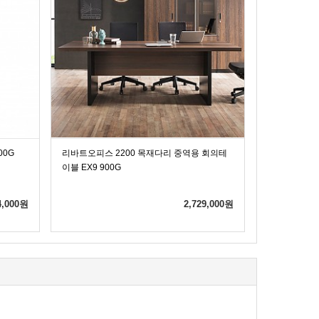
00G
리바트오피스 2200 목재다리 중역용 회의테
리바트오피스 
이블 EX9 900G
책상 EX9 90
4,000
원
2,729,000
원