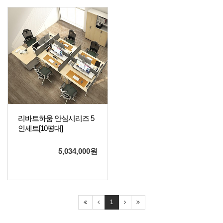
리바트하움 안심시리즈 5
인세트[10평대]
5,034,000
원
1