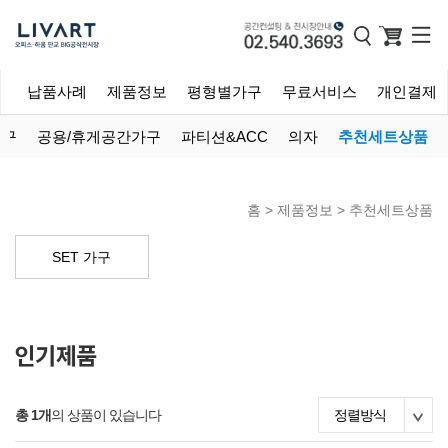
개
납품사례
제품정보
평형별가구
무료서비스
개인결제
가구
공용/휴게공간가구
파티션&ACC
의자
추천세트상품
홈 >
제품정보
>
추천세트상품
SET 가구
총 1개
의 상품이 있습니다
정렬방식