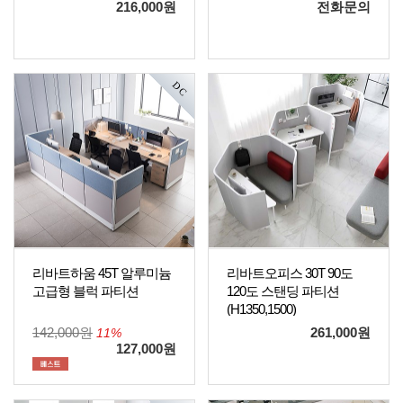
문 관련 문의는 게시판
216,000
원
전화문의
을 이용해 주시기 바랍
니다.
DC
리바트하움 45T 알루미늄
리바트오피스 30T 90도
고급형 블럭 파티션
120도 스탠딩 파티션
(H1350,1500)
*파티션 레이아웃 및 주
142,000원
261,000
원
11%
문 관련 문의는 게시판
127,000
원
을 이용해 주시기 바랍
니다.