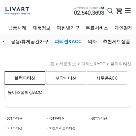
개
납품사례
제품정보
평형별가구
무료서비스
개인결제
가구
공용/휴게공간가구
파티션&ACC
의자
추천세트상품
홈 >
제품정보
>
파티션&ACC
>
블럭파티션
블럭파티션
부착파티션
사무용ACC
높이조절책상ACC
30T파티션
45T파티션
60T파티션
65T파티션
90도/120도파티션